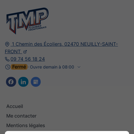
1 Chemin des Écoliers,
02470
NEUILLY-SAINT-
FRONT
09 74 56 18 24
Fermé
⋅ Ouvre demain à 08:00
Accueil
Me contacter
Mentions légales